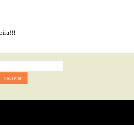
ira!!!