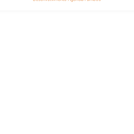
starzbet
starzbet güncel giriş
starzbet giriş
starzbet
xslot güncel giriş