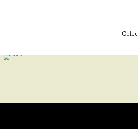
Colec