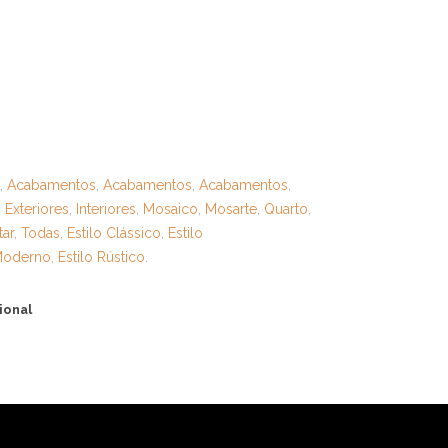
s
,
Acabamentos
,
Acabamentos
,
Acabamentos
,
,
Exteriores
,
Interiores
,
Mosaico
,
Mosarte
,
Quarto
,
tar
,
Todas
,
Estilo Clássico
,
Estilo
 Moderno
,
Estilo Rústico
.
ional