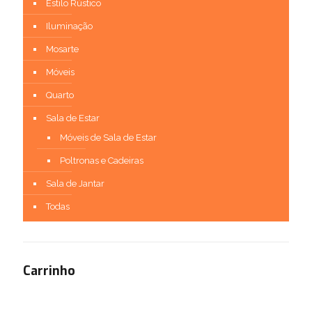
Estilo Rústico
Iluminação
Mosarte
Móveis
Quarto
Sala de Estar
Móveis de Sala de Estar
Poltronas e Cadeiras
Sala de Jantar
Todas
Carrinho