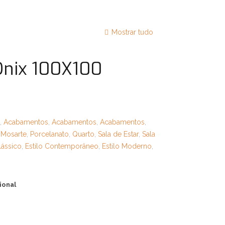
Mostrar tudo
Onix 100X100
s
,
Acabamentos
,
Acabamentos
,
Acabamentos
,
,
Mosarte
,
Porcelanato
,
Quarto
,
Sala de Estar
,
Sala
lássico
,
Estilo Contemporâneo
,
Estilo Moderno
,
ional