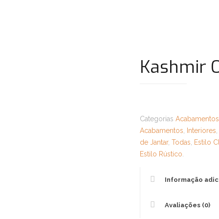
Kashmir 
Categorias
Acabamento
Acabamentos
,
Interiores
de Jantar
,
Todas
,
Estilo C
Estilo Rústico
.
Informação adic
Avaliações (0)